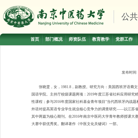
公共
首页
部门概况
师资队伍
教育教学
党群工作
发布时间
张晓雯，女，
1981.8
，副教授。研究方向：美国西班牙语裔文
国语学院。主持厅校级课题两项：
2019
年度江苏省社科应用研究精
性课程；参与
2016
年度国家社科基金青年项目“当代西班牙内战题
外语对提高英语专业学生就业核心竞争力的调查研究——以江苏省
其中两篇为核心期刊。在
2016
年南京中医药大学青年教师授课大
大赛中获优秀奖。翻译著作《中医文化关键词》一部。