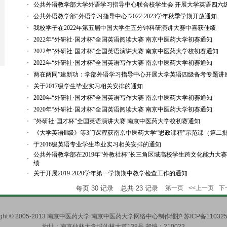
・
公共外语教学部大学外语学习指导中心联合校学生会 开展大学英语四六
・
公共外语教学部“外语学习指导中心”2022-2023学年秋季学期开放通知
・
我校学子在2022年第五届中国大学生五分钟科研演讲大赛中喜获佳绩
・
2022年“外研社·国才杯”全国英语阅读大赛 南京中医药大学初赛通知
・
2022年“外研社·国才杯”全国英语演讲大赛 南京中医药大学校初赛通知
・
2022年“外研社·国才杯”全国英语写作大赛 南京中医药大学初赛通知
・
两在两同”建新功：学部外语学习指导中心开展大学英语四级备考专题讲
・
关于2017级学生毕业实习相关安排的通知
・
2020年“外研社·国才杯”全国英语写作大赛 南京中医药大学初赛通知
・
2020年“外研社·国才杯”全国英语阅读大赛 南京中医药大学初赛通知
・
“外研社·国才杯”全国英语演讲大赛 南京中医药大学校初赛通知
・
《大学英语Ⅲ级》等3门课程获南京中医药大学“思政课程”示范课（第二
・
于2016级英语专业学生毕业实习相关安排的通知
公共外语教学部在2019年“外教社杯”长三角区域高校学生跨文化能力大
・
绩
・
关于开展2019-2020学年第一学期期中教学检查工作的通知
每页
30
记录
总共
23
记录
第一页
<<上一页
下
right © 2005-2013 南京中医药大学 南京中医药大学网络中心制作维护 苏ICP备110325
地址：南京仙林大学城仙林大道138号 邮编：210023