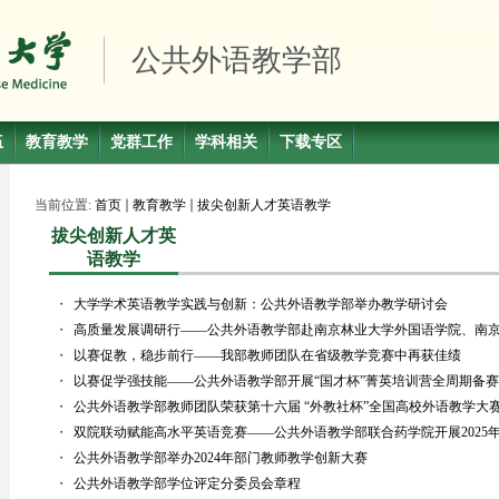
公共外语教学部
伍
教育教学
党群工作
学科相关
下载专区
当前位置:
首页
教育教学
拔尖创新人才英语教学
拔尖创新人才英
语教学
・
大学学术英语教学实践与创新：公共外语教学部举办教学研讨会
・
高质量发展调研行——公共外语教学部赴南京林业大学外国语学院、南
・
以赛促教，稳步前行——我部教师团队在省级教学竞赛中再获佳绩
・
以赛促学强技能——公共外语教学部开展“国才杯”菁英培训营全周期备赛
・
公共外语教学部教师团队荣获第十六届 “外教社杯”全国高校外语教学大
・
双院联动赋能高水平英语竞赛——公共外语教学部联合药学院开展2025
・
公共外语教学部举办2024年部门教师教学创新大赛
・
公共外语教学部学位评定分委员会章程