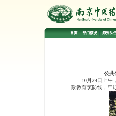
首页
部门概况
师资队
公共
10
月
29
日上午
政教育筑防线，牢