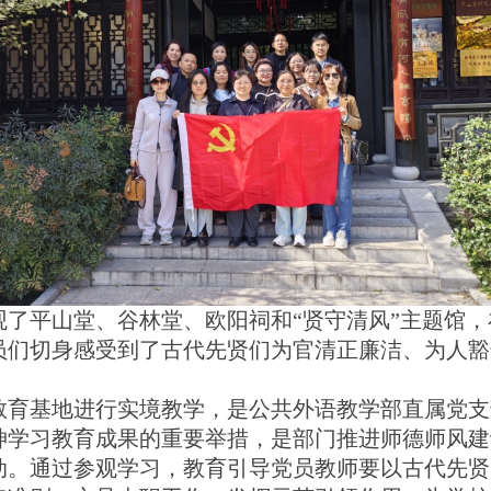
观了平山堂、谷林堂、欧阳祠和
“
贤守清风
”
主题馆，
员们切身感受到了古代先贤们为官清正廉洁、为人豁
教育基地进行实境教学，是公共外语教学部直属党支
神学习教育成果的重要举措，是部门推进师德师风建
动。通过参观学习，教育引导党员教师要以古代先贤