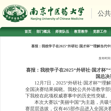
公共
首页
部门概况
师资队伍
教育教学
党群工作
喜报：我校学子在2025“外研社·国才杯”“理解
发布时
喜报：我校学子在
2025“
外研社
·
国才杯
”
国总决
12
月
7
日，
2025“
外研社
·
国才杯
”“
理
全国决赛结果揭晓。我校公共外语教学部
下我校在此项权威赛事中的历史性突破。
本次大赛以
“
美丽中国
”
为主题，共吸
赛层层选拔，仅有
465
部作品进入全国决