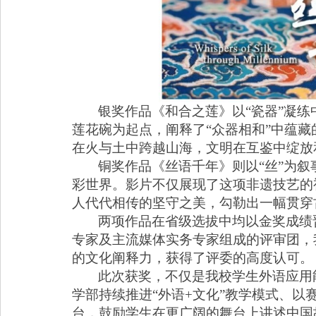
银奖作品《和合之莲》以
“
瓷器
”
凝练
莲花碗为起点，阐释了
“
众器相和
”
中蕴藏
在火与土中跨越山海，文明在互鉴中绽放
铜奖作品《丝语千年》则以
“
丝
”
为叙
彩世界。影片不仅展现了这项非遗技艺的
人代代相传的坚守之美，勾勒出一幅贯穿
两项作品在省级选拔中均以金奖成绩
专家及主流媒体实务专家组成的评审团，
的文化阐释力，获得了评委的高度认可。
此次获奖，不仅是我校学生外语应用
学部持续推进
“
外语
+
文化
”
教学模式、以
台，鼓励学生在更广阔的舞台上讲述中国