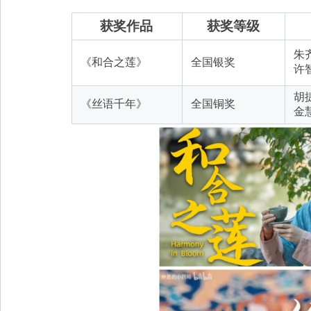
获奖作品
获奖等级
朱
《和合之莲》
全国银奖
许
胡
《丝语千年》
全国铜奖
金