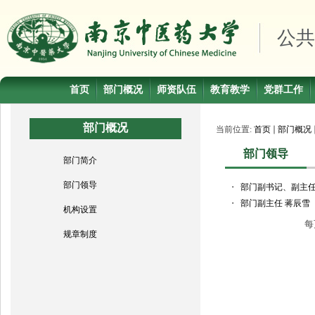
公共
首页
部门概况
师资队伍
教育教学
党群工作
部门概况
当前位置:
首页
部门概况
部门领导
部门简介
部门领导
・
部门副书记、副主任
・
部门副主任 蒋辰雪
机构设置
每
规章制度