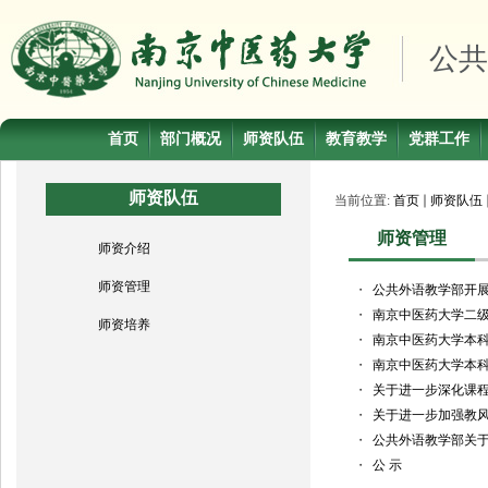
公共
首页
部门概况
师资队伍
教育教学
党群工作
师资队伍
当前位置:
首页
师资队伍
师资管理
师资介绍
师资管理
・
公共外语教学部开展
・
南京中医药大学二
师资培养
・
南京中医药大学本
・
南京中医药大学本科
・
关于进一步深化课
・
关于进一步加强教
・
公共外语教学部关于
・
公 示