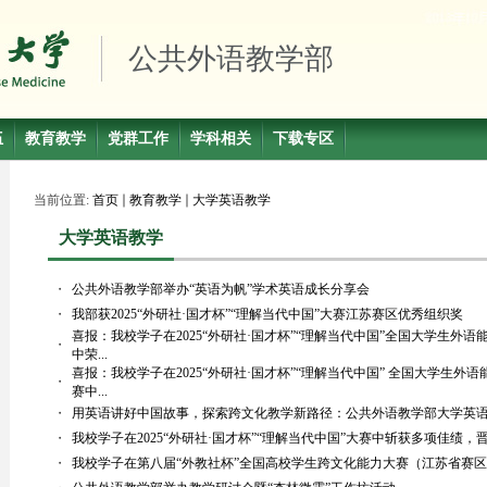
公共外语教学部
伍
教育教学
党群工作
学科相关
下载专区
当前位置:
首页
教育教学
大学英语教学
大学英语教学
・
公共外语教学部举办“英语为帆”学术英语成长分享会
・
我部获2025“外研社·国才杯”“理解当代中国”大赛江苏赛区优秀组织奖
喜报：我校学子在2025“外研社·国才杯”“理解当代中国”全国大学生外
・
中荣...
喜报：我校学子在2025“外研社·国才杯”“理解当代中国” 全国大学生
・
赛中...
・
用英语讲好中国故事，探索跨文化教学新路径：公共外语教学部大学英
・
我校学子在2025“外研社·国才杯”“理解当代中国”大赛中斩获多项佳绩，
・
我校学子在第八届“外教社杯”全国高校学生跨文化能力大赛（江苏省赛