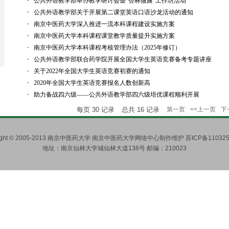
・
公共外语教学部举办教学研讨会暨“杏林微露”工作坊活动
・
公共外语教学部关于开展第二课堂英语口语沙龙活动的通知
・
南京中医药大学深入推进一流本科课程建设实施方案
・
南京中医药大学本科课程课堂教学质量提升实施方案
・
南京中医药大学本科课程考核管理办法（2025年修订）
・
公共外语教学部联合药学院开展全国大学生英语竞赛备考专题讲座
・
关于2022年全国大学生英语竞赛初赛的通知
・
2020年全国大学生英语竞赛报名人数创新高
・
助力备战四六级——公共外语教学部四六级培优课程顺利开展
每页
30
记录
总共
16
记录
第一页
<<上一页
下
right © 2005-2013 南京中医药大学 南京中医药大学网络中心制作维护 苏ICP备110325
地址：南京仙林大学城仙林大道138号 邮编：210023