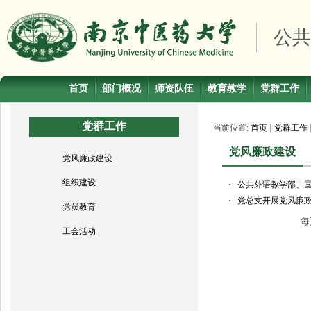
公共
首页
部门概况
师资队伍
教育教学
党群工作
党群工作
当前位置:
首页
党群工作
党风廉政建设
党风廉政建设
组织建设
・
公共外语教学部、
・
党总支开展党风廉
党员教育
每
工会活动