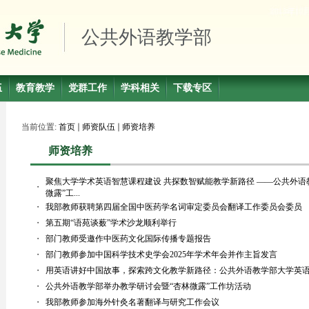
公共外语教学部
伍
教育教学
党群工作
学科相关
下载专区
当前位置:
首页
师资队伍
师资培养
师资培养
聚焦大学学术英语智慧课程建设 共探数智赋能教学新路径 ——公共外语
・
微露”工...
・
我部教师获聘第四届全国中医药学名词审定委员会翻译工作委员会委员
・
第五期“语苑谈薮”学术沙龙顺利举行
・
部门教师受邀作中医药文化国际传播专题报告
・
部门教师参加中国科学技术史学会2025年学术年会并作主旨发言
・
用英语讲好中国故事，探索跨文化教学新路径：公共外语教学部大学英
・
公共外语教学部举办教学研讨会暨“杏林微露”工作坊活动
・
我部教师参加海外针灸名著翻译与研究工作会议