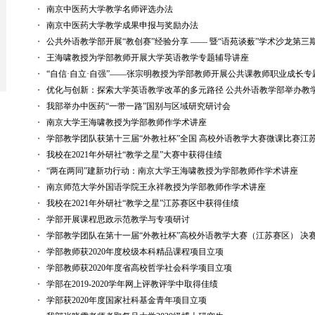
・
南京中医药大学教学名师评选办法
・
南京中医药大学教学成果申报与奖励办法
・
公共外语教学部开展“教创赛”经验分享 —— 暨“语苑谈薮”学术沙龙第三
・
王海啸教授为学部教师开展大学英语教学专题辅导讲座
・
“自信·自立·自强”——张宗明教授为学部教师开展公共课教师职业成长专
・
优化与创新：探索大学英语教学改革的多元路径 公共外语教学部举办教
・
我部举办中医药“一带一路”国别与区域研究研讨会
・
南京大学王海啸教授为学部教师作学术讲座
・
学部教学团队获第十三届“外教社杯”全国 高校外语教学大赛微课比赛江
・
我校在2021年外研社“教学之星”大赛中获得佳绩
・
“两在两同”建新功行动：南京大学王海啸教授为学部教师作学术讲座
・
南京师范大学外国语学院王永祥教授为学部教师作学术讲座
・
我校在2021年外研社“教学之星”江苏赛区中获得佳绩
・
学部开展课程思政示范教学与专项研讨
・
学部教学团队在第十一届“外教社杯”高校外语教学大赛（江苏赛区） 决
・
学部教师获2020年度校级本科精品课程项目立项
・
学部教师获2020年度省高校哲学社会科学项目立项
・
学部在2019-2020学年网上评教评学中取得佳绩
・
学部获2020年度国家社科基金青年项目立项