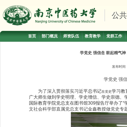
公共
首页
部门概况
师资队伍
教育教学
党群工作
学党史 强信念 鼓起精气
发布时间
学党史 强
为了深入贯彻落实
习近平总书记
学习教
在党史
广大师生做到学史明理、学史增信、学史崇德、
国际教育学院党总支在图书馆
309
报告厅举办了“
文社会科学部直属党总支书记金鑫教授做党史专