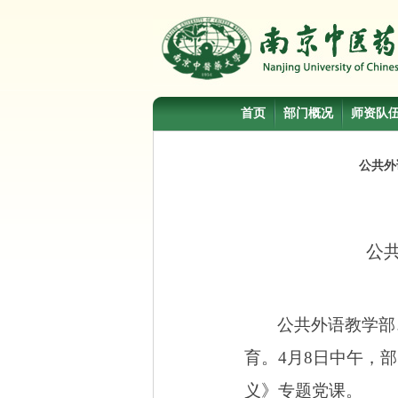
首页
部门概况
师资队
公共外
公
公共外语教学部
育。
4
月
8
日中午，部
义》专题党课。