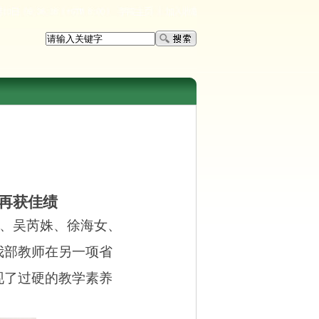
再获佳绩
凯、吴芮姝、徐海女、
我部教师在另一项省
现了过硬的教学素养