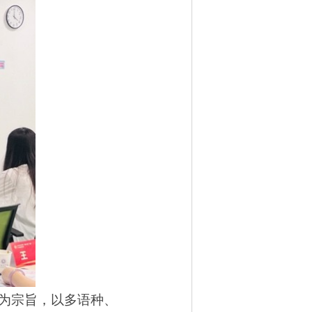
法为宗旨，以多语种、